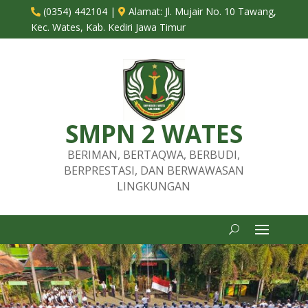
(0354) 442104
|
Alamat:
Jl. Mujair No. 10 Tawang,


Kec. Wates, Kab. Kediri Jawa Timur
SMPN 2 WATES
BERIMAN, BERTAQWA, BERBUDI,
BERPRESTASI, DAN BERWAWASAN
LINGKUNGAN