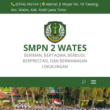
(0354) 442104
|
Alamat:
Jl. Mujair No. 10 Tawang,


Kec. Wates, Kab. Kediri Jawa Timur
SMPN 2 WATES
BERIMAN, BERTAQWA, BERBUDI,
BERPRESTASI, DAN BERWAWASAN
LINGKUNGAN