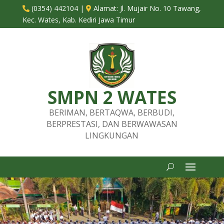
(0354) 442104
|
Alamat:
Jl. Mujair No. 10 Tawang,


Kec. Wates, Kab. Kediri Jawa Timur
SMPN 2 WATES
BERIMAN, BERTAQWA, BERBUDI,
BERPRESTASI, DAN BERWAWASAN
LINGKUNGAN