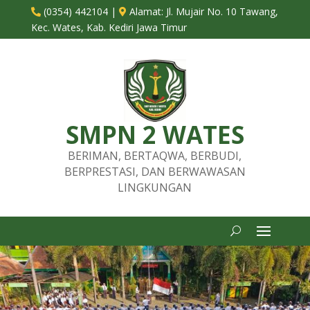
(0354) 442104
|
Alamat:
Jl. Mujair No. 10 Tawang,


Kec. Wates, Kab. Kediri Jawa Timur
SMPN 2 WATES
BERIMAN, BERTAQWA, BERBUDI,
BERPRESTASI, DAN BERWAWASAN
LINGKUNGAN