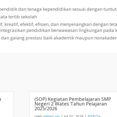
pendidik dan tenaga kependidikan sesuai dengan tuntut
a tertib sekolah
kreatif, efektif, efisien, dan menyenangkan dengan te
gintegrasikan pendidikan berwawasan lingkungan pada k
i dan galang prestasi baik akademik maupun nonakade
h
(SOP) Kegiatan Pembelajaran SMP
Negeri 2 Wates Tahun Pelajaran
2025/2026
oleh
admin_wp
|
Jul 10, 2026
|
BERITA