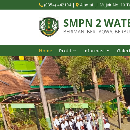
(0354) 442104
|
Alamat:
Jl. Mujair No. 10 


SMPN 2 WAT
BERIMAN, BERTAQWA, BERBU
Home
Profil
Informasi
Galer