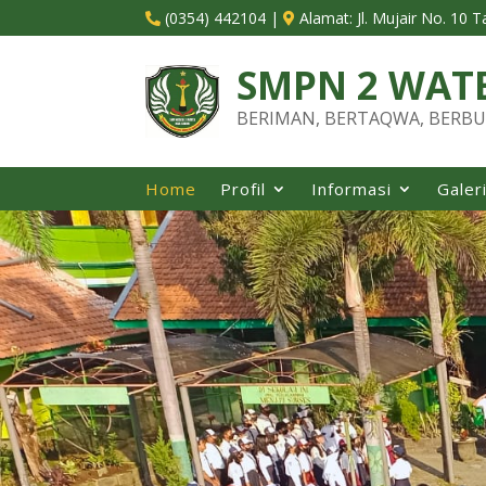
(0354) 442104
|
Alamat:
Jl. Mujair No. 10 


SMPN 2 WAT
BERIMAN, BERTAQWA, BERBU
Home
Profil
Informasi
Galer