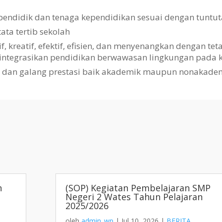
pendidik dan tenaga kependidikan sesuai dengan tuntut
a tertib sekolah
kreatif, efektif, efisien, dan menyenangkan dengan te
gintegrasikan pendidikan berwawasan lingkungan pada k
i dan galang prestasi baik akademik maupun nonakade
h
(SOP) Kegiatan Pembelajaran SMP
Negeri 2 Wates Tahun Pelajaran
2025/2026
oleh
admin_wp
|
Jul 10, 2026
|
BERITA