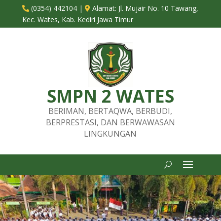
(0354) 442104
|
Alamat:
Jl. Mujair No. 10 Tawang,


Kec. Wates, Kab. Kediri Jawa Timur
SMPN 2 WATES
BERIMAN, BERTAQWA, BERBUDI,
BERPRESTASI, DAN BERWAWASAN
LINGKUNGAN