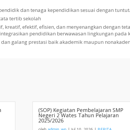
pendidik dan tenaga kependidikan sesuai dengan tuntut
a tertib sekolah
kreatif, efektif, efisien, dan menyenangkan dengan te
gintegrasikan pendidikan berwawasan lingkungan pada k
i dan galang prestasi baik akademik maupun nonakade
h
(SOP) Kegiatan Pembelajaran SMP
Negeri 2 Wates Tahun Pelajaran
2025/2026
oleh
admin_wp
|
Jul 10, 2026
|
BERITA