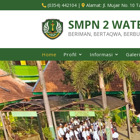
(0354) 442104
|
Alamat:
Jl. Mujair No. 10 


SMPN 2 WAT
BERIMAN, BERTAQWA, BERBU
Home
Profil
Informasi
Galer