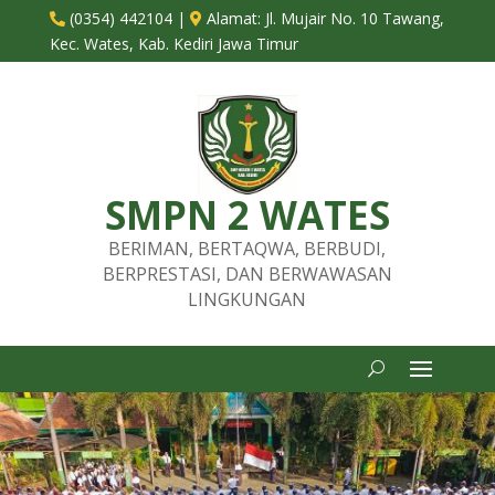
(0354) 442104
|
Alamat:
Jl. Mujair No. 10 Tawang,


Kec. Wates, Kab. Kediri Jawa Timur
SMPN 2 WATES
BERIMAN, BERTAQWA, BERBUDI,
BERPRESTASI, DAN BERWAWASAN
LINGKUNGAN