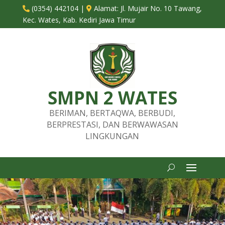
(0354) 442104
|
Alamat:
Jl. Mujair No. 10 Tawang,


Kec. Wates, Kab. Kediri Jawa Timur
SMPN 2 WATES
BERIMAN, BERTAQWA, BERBUDI,
BERPRESTASI, DAN BERWAWASAN
LINGKUNGAN