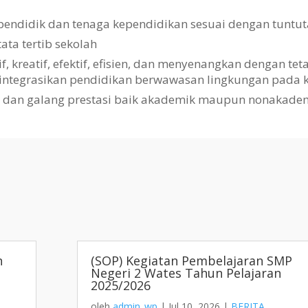
pendidik dan tenaga kependidikan sesuai dengan tuntut
a tertib sekolah
kreatif, efektif, efisien, dan menyenangkan dengan te
gintegrasikan pendidikan berwawasan lingkungan pada k
i dan galang prestasi baik akademik maupun nonakade
h
(SOP) Kegiatan Pembelajaran SMP
Negeri 2 Wates Tahun Pelajaran
2025/2026
oleh
admin_wp
|
Jul 10, 2026
|
BERITA