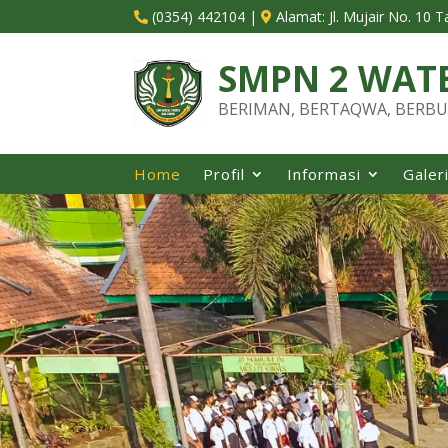
(0354) 442104
|
Alamat:
Jl. Mujair No. 10 


SMPN 2 WAT
BERIMAN, BERTAQWA, BERBU
Home
Profil
Informasi
Galer