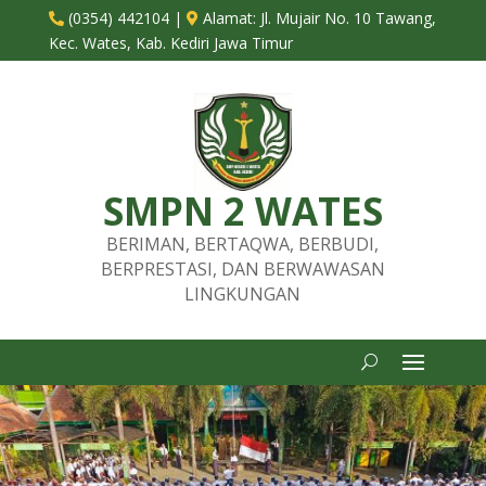
(0354) 442104
|
Alamat:
Jl. Mujair No. 10 Tawang,


Kec. Wates, Kab. Kediri Jawa Timur
SMPN 2 WATES
BERIMAN, BERTAQWA, BERBUDI,
BERPRESTASI, DAN BERWAWASAN
LINGKUNGAN