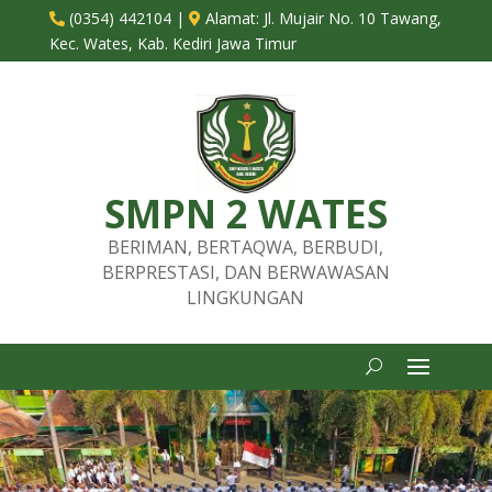
(0354) 442104
|
Alamat:
Jl. Mujair No. 10 Tawang,


Kec. Wates, Kab. Kediri Jawa Timur
SMPN 2 WATES
BERIMAN, BERTAQWA, BERBUDI,
BERPRESTASI, DAN BERWAWASAN
LINGKUNGAN