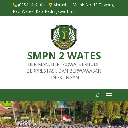
(0354) 442104
|
Alamat:
Jl. Mujair No. 10 Tawang,


Kec. Wates, Kab. Kediri Jawa Timur
SMPN 2 WATES
BERIMAN, BERTAQWA, BERBUDI,
BERPRESTASI, DAN BERWAWASAN
LINGKUNGAN