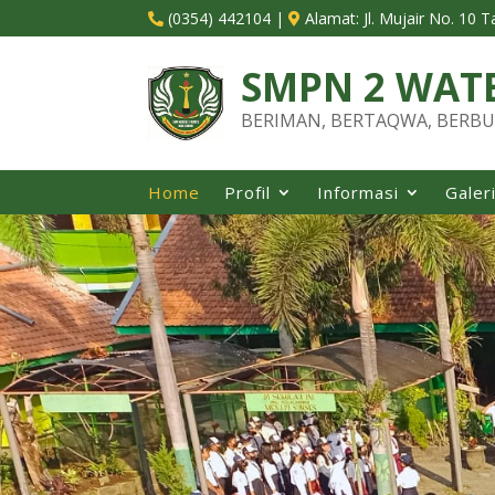
(0354) 442104
|
Alamat:
Jl. Mujair No. 10 


SMPN 2 WAT
BERIMAN, BERTAQWA, BERBU
Home
Profil
Informasi
Galer