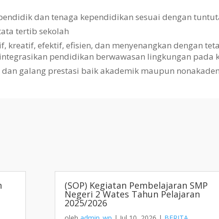
pendidik dan tenaga kependidikan sesuai dengan tuntut
a tertib sekolah
kreatif, efektif, efisien, dan menyenangkan dengan te
gintegrasikan pendidikan berwawasan lingkungan pada k
i dan galang prestasi baik akademik maupun nonakade
h
(SOP) Kegiatan Pembelajaran SMP
Negeri 2 Wates Tahun Pelajaran
2025/2026
oleh
admin_wp
|
Jul 10, 2026
|
BERITA