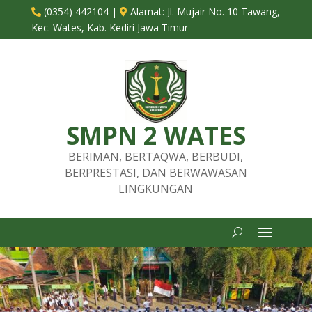
(0354) 442104
|
Alamat:
Jl. Mujair No. 10 Tawang,


Kec. Wates, Kab. Kediri Jawa Timur
SMPN 2 WATES
BERIMAN, BERTAQWA, BERBUDI,
BERPRESTASI, DAN BERWAWASAN
LINGKUNGAN