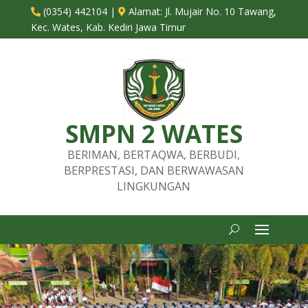
(0354) 442104
|
Alamat:
Jl. Mujair No. 10 Tawang,


Kec. Wates, Kab. Kediri Jawa Timur
SMPN 2 WATES
BERIMAN, BERTAQWA, BERBUDI,
BERPRESTASI, DAN BERWAWASAN
LINGKUNGAN