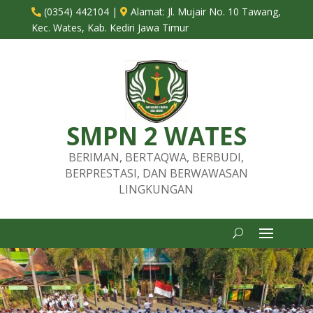
(0354) 442104
|
Alamat:
Jl. Mujair No. 10 Tawang,


Kec. Wates, Kab. Kediri Jawa Timur
SMPN 2 WATES
BERIMAN, BERTAQWA, BERBUDI,
BERPRESTASI, DAN BERWAWASAN
LINGKUNGAN