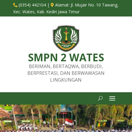
(0354) 442104
|
Alamat:
Jl. Mujair No. 10 Tawang,


Kec. Wates, Kab. Kediri Jawa Timur
SMPN 2 WATES
BERIMAN, BERTAQWA, BERBUDI,
BERPRESTASI, DAN BERWAWASAN
LINGKUNGAN