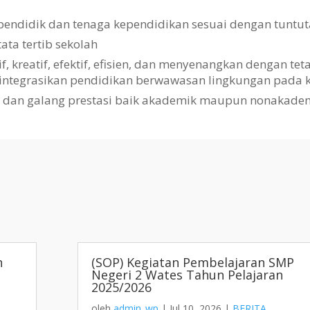
pendidik dan tenaga kependidikan sesuai dengan tuntut
a tertib sekolah
kreatif, efektif, efisien, dan menyenangkan dengan te
gintegrasikan pendidikan berwawasan lingkungan pada k
i dan galang prestasi baik akademik maupun nonakade
h
(SOP) Kegiatan Pembelajaran SMP
Negeri 2 Wates Tahun Pelajaran
2025/2026
oleh
admin_wp
|
Jul 10, 2026
|
BERITA