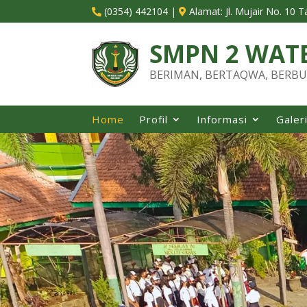
(0354) 442104
|
Alamat:
Jl. Mujair No. 10 


SMPN 2 WAT
BERIMAN, BERTAQWA, BERBU
Home
Profil
Informasi
Galer