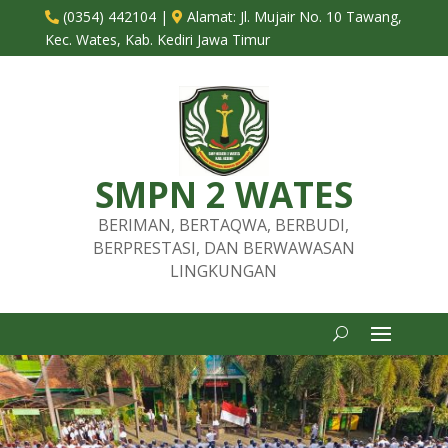
(0354) 442104
|
Alamat:
Jl. Mujair No. 10 Tawang,


Kec. Wates, Kab. Kediri Jawa Timur
SMPN 2 WATES
BERIMAN, BERTAQWA, BERBUDI,
BERPRESTASI, DAN BERWAWASAN
LINGKUNGAN