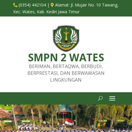
(0354) 442104
|
Alamat:
Jl. Mujair No. 10 Tawang,


Kec. Wates, Kab. Kediri Jawa Timur
SMPN 2 WATES
BERIMAN, BERTAQWA, BERBUDI,
BERPRESTASI, DAN BERWAWASAN
LINGKUNGAN