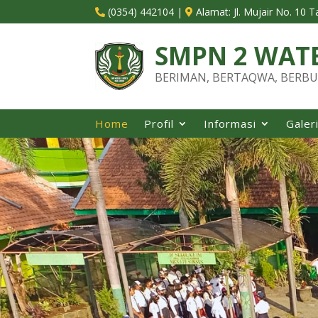
(0354) 442104
|
Alamat:
Jl. Mujair No. 10 


SMPN 2 WAT
BERIMAN, BERTAQWA, BERBU
Home
Profil
Informasi
Galer