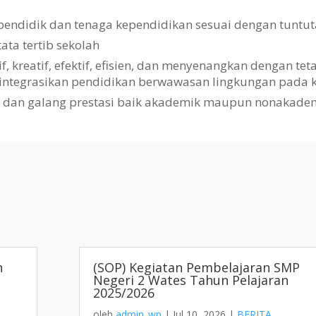
pendidik dan tenaga kependidikan sesuai dengan tuntut
a tertib sekolah
kreatif, efektif, efisien, dan menyenangkan dengan te
gintegrasikan pendidikan berwawasan lingkungan pada k
i dan galang prestasi baik akademik maupun nonakade
h
(SOP) Kegiatan Pembelajaran SMP
Negeri 2 Wates Tahun Pelajaran
2025/2026
oleh
admin_wp
|
Jul 10, 2026
|
BERITA