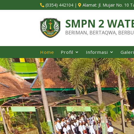
(0354) 442104
|
Alamat:
Jl. Mujair No. 10 


SMPN 2 WAT
BERIMAN, BERTAQWA, BERBU
Home
Profil
Informasi
Galer