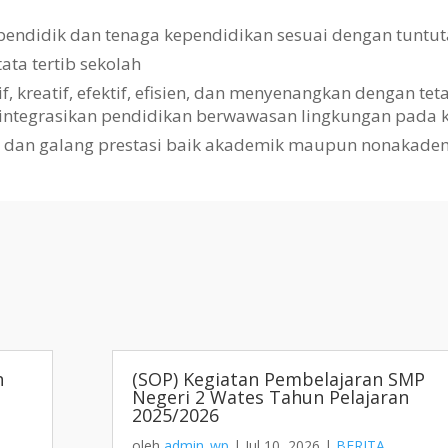
pendidik dan tenaga kependidikan sesuai dengan tuntut
a tertib sekolah
kreatif, efektif, efisien, dan menyenangkan dengan te
gintegrasikan pendidikan berwawasan lingkungan pada k
i dan galang prestasi baik akademik maupun nonakade
h
(SOP) Kegiatan Pembelajaran SMP
Negeri 2 Wates Tahun Pelajaran
2025/2026
oleh
admin_wp
|
Jul 10, 2026
|
BERITA