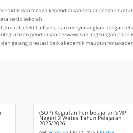
pendidik dan tenaga kependidikan sesuai dengan tuntut
a tertib sekolah
kreatif, efektif, efisien, dan menyenangkan dengan te
gintegrasikan pendidikan berwawasan lingkungan pada k
i dan galang prestasi baik akademik maupun nonakade
h
(SOP) Kegiatan Pembelajaran SMP
Negeri 2 Wates Tahun Pelajaran
2025/2026
oleh
admin_wp
|
Jul 10, 2026
|
BERITA