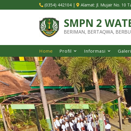
(0354) 442104
|
Alamat:
Jl. Mujair No. 10 


SMPN 2 WAT
BERIMAN, BERTAQWA, BERBU
Home
Profil
Informasi
Galer