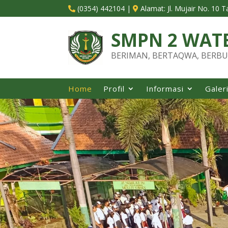
(0354) 442104
|
Alamat:
Jl. Mujair No. 10 


SMPN 2 WAT
BERIMAN, BERTAQWA, BERBU
Home
Profil
Informasi
Galer