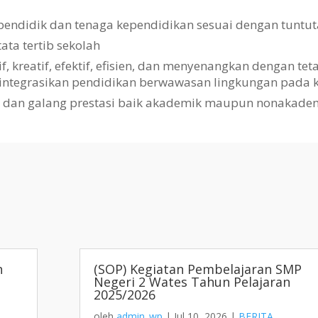
pendidik dan tenaga kependidikan sesuai dengan tuntut
a tertib sekolah
kreatif, efektif, efisien, dan menyenangkan dengan te
gintegrasikan pendidikan berwawasan lingkungan pada k
i dan galang prestasi baik akademik maupun nonakade
h
(SOP) Kegiatan Pembelajaran SMP
Negeri 2 Wates Tahun Pelajaran
2025/2026
oleh
admin_wp
|
Jul 10, 2026
|
BERITA