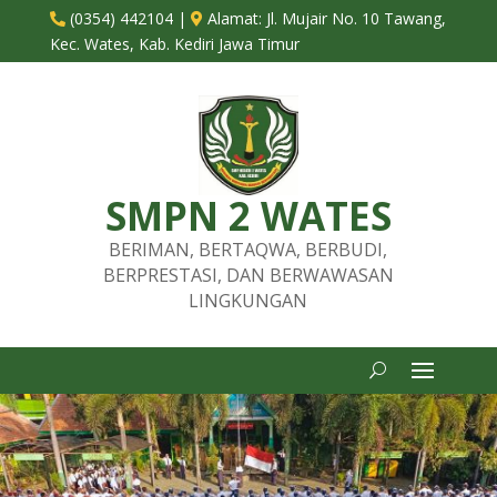
(0354) 442104
|
Alamat:
Jl. Mujair No. 10 Tawang,


Kec. Wates, Kab. Kediri Jawa Timur
SMPN 2 WATES
BERIMAN, BERTAQWA, BERBUDI,
BERPRESTASI, DAN BERWAWASAN
LINGKUNGAN