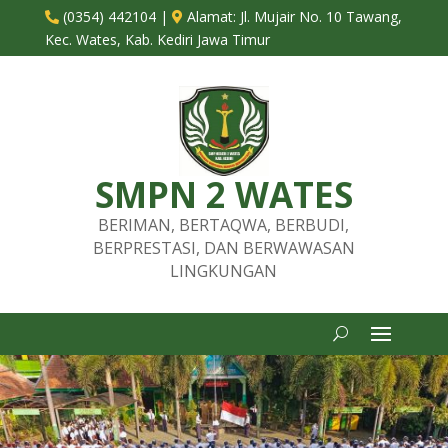
(0354) 442104
|
Alamat:
Jl. Mujair No. 10 Tawang,


Kec. Wates, Kab. Kediri Jawa Timur
SMPN 2 WATES
BERIMAN, BERTAQWA, BERBUDI,
BERPRESTASI, DAN BERWAWASAN
LINGKUNGAN