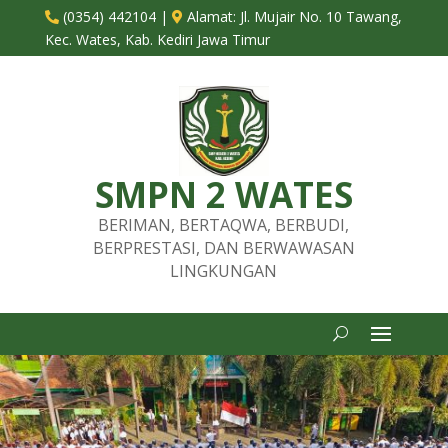
(0354) 442104
|
Alamat:
Jl. Mujair No. 10 Tawang,


Kec. Wates, Kab. Kediri Jawa Timur
SMPN 2 WATES
BERIMAN, BERTAQWA, BERBUDI,
BERPRESTASI, DAN BERWAWASAN
LINGKUNGAN