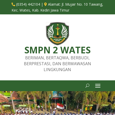
(0354) 442104
|
Alamat:
Jl. Mujair No. 10 Tawang,


Kec. Wates, Kab. Kediri Jawa Timur
SMPN 2 WATES
BERIMAN, BERTAQWA, BERBUDI,
BERPRESTASI, DAN BERWAWASAN
LINGKUNGAN