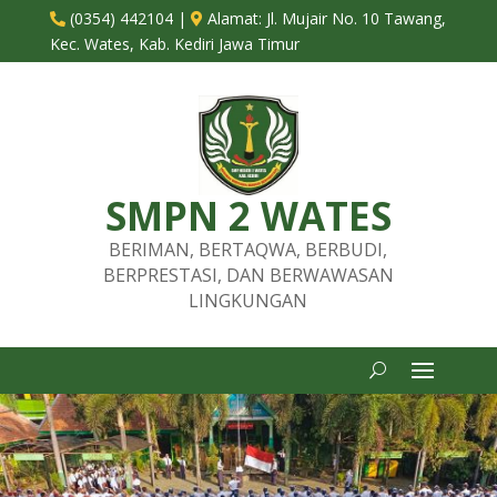
(0354) 442104
|
Alamat:
Jl. Mujair No. 10 Tawang,


Kec. Wates, Kab. Kediri Jawa Timur
SMPN 2 WATES
BERIMAN, BERTAQWA, BERBUDI,
BERPRESTASI, DAN BERWAWASAN
LINGKUNGAN