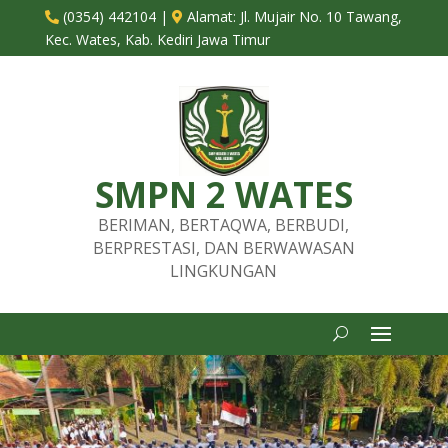
(0354) 442104
|
Alamat:
Jl. Mujair No. 10 Tawang,


Kec. Wates, Kab. Kediri Jawa Timur
SMPN 2 WATES
BERIMAN, BERTAQWA, BERBUDI,
BERPRESTASI, DAN BERWAWASAN
LINGKUNGAN