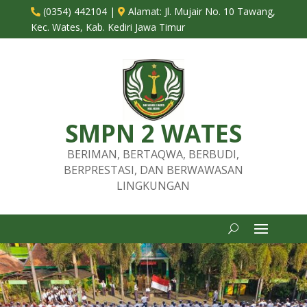
(0354) 442104
|
Alamat:
Jl. Mujair No. 10 Tawang,


Kec. Wates, Kab. Kediri Jawa Timur
SMPN 2 WATES
BERIMAN, BERTAQWA, BERBUDI,
BERPRESTASI, DAN BERWAWASAN
LINGKUNGAN