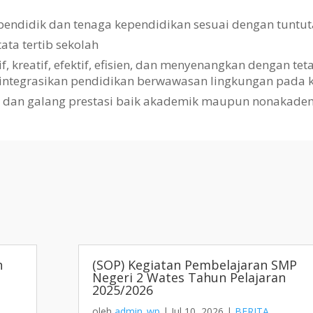
pendidik dan tenaga kependidikan sesuai dengan tuntut
a tertib sekolah
kreatif, efektif, efisien, dan menyenangkan dengan te
gintegrasikan pendidikan berwawasan lingkungan pada k
i dan galang prestasi baik akademik maupun nonakade
h
(SOP) Kegiatan Pembelajaran SMP
Negeri 2 Wates Tahun Pelajaran
2025/2026
oleh
admin_wp
|
Jul 10, 2026
|
BERITA