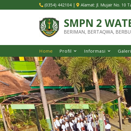
(0354) 442104
|
Alamat:
Jl. Mujair No. 10 


SMPN 2 WAT
BERIMAN, BERTAQWA, BERBU
Home
Profil
Informasi
Galer