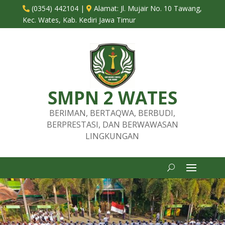
(0354) 442104
|
Alamat:
Jl. Mujair No. 10 Tawang,


Kec. Wates, Kab. Kediri Jawa Timur
SMPN 2 WATES
BERIMAN, BERTAQWA, BERBUDI,
BERPRESTASI, DAN BERWAWASAN
LINGKUNGAN