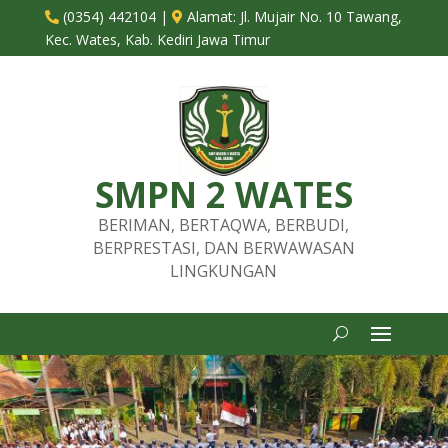
(0354) 442104
|
Alamat:
Jl. Mujair No. 10 Tawang,


Kec. Wates, Kab. Kediri Jawa Timur
SMPN 2 WATES
BERIMAN, BERTAQWA, BERBUDI,
BERPRESTASI, DAN BERWAWASAN
LINGKUNGAN