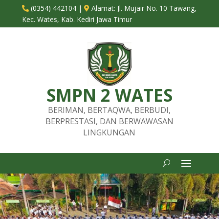
(0354) 442104
|
Alamat:
Jl. Mujair No. 10 Tawang,


Kec. Wates, Kab. Kediri Jawa Timur
SMPN 2 WATES
BERIMAN, BERTAQWA, BERBUDI,
BERPRESTASI, DAN BERWAWASAN
LINGKUNGAN