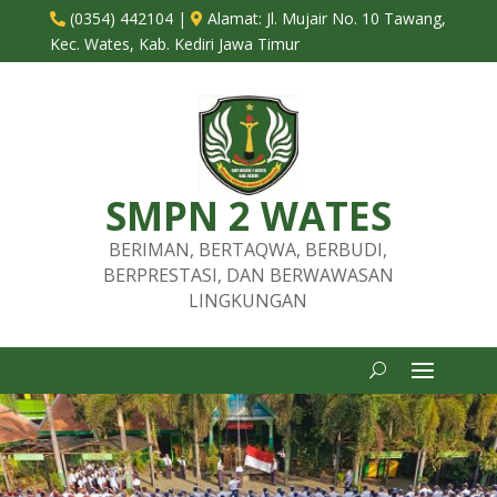
(0354) 442104
|
Alamat:
Jl. Mujair No. 10 Tawang,


Kec. Wates, Kab. Kediri Jawa Timur
SMPN 2 WATES
BERIMAN, BERTAQWA, BERBUDI,
BERPRESTASI, DAN BERWAWASAN
LINGKUNGAN