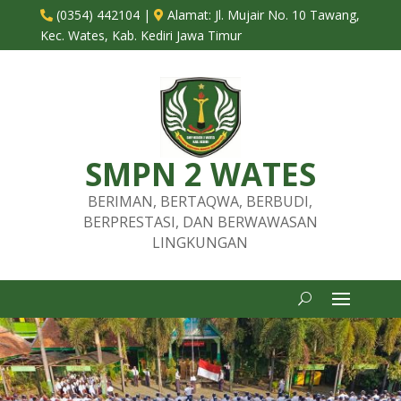
(0354) 442104
|
Alamat:
Jl. Mujair No. 10 Tawang,


Kec. Wates, Kab. Kediri Jawa Timur
SMPN 2 WATES
BERIMAN, BERTAQWA, BERBUDI,
BERPRESTASI, DAN BERWAWASAN
LINGKUNGAN