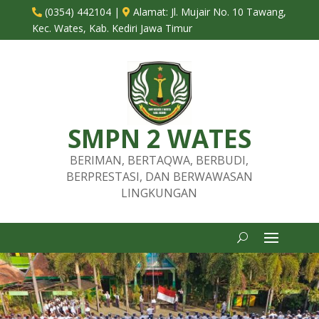
(0354) 442104
|
Alamat:
Jl. Mujair No. 10 Tawang,


Kec. Wates, Kab. Kediri Jawa Timur
SMPN 2 WATES
BERIMAN, BERTAQWA, BERBUDI,
BERPRESTASI, DAN BERWAWASAN
LINGKUNGAN