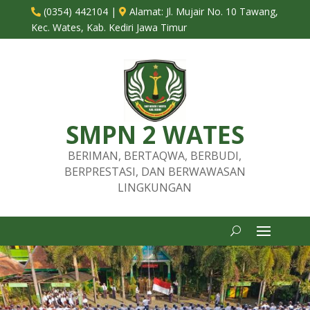
(0354) 442104
|
Alamat:
Jl. Mujair No. 10 Tawang,


Kec. Wates, Kab. Kediri Jawa Timur
SMPN 2 WATES
BERIMAN, BERTAQWA, BERBUDI,
BERPRESTASI, DAN BERWAWASAN
LINGKUNGAN