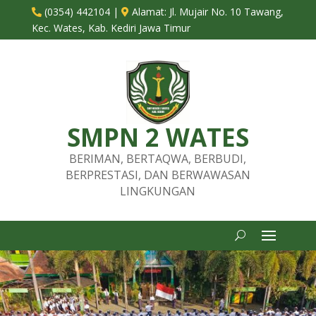
(0354) 442104
|
Alamat:
Jl. Mujair No. 10 Tawang,


Kec. Wates, Kab. Kediri Jawa Timur
SMPN 2 WATES
BERIMAN, BERTAQWA, BERBUDI,
BERPRESTASI, DAN BERWAWASAN
LINGKUNGAN