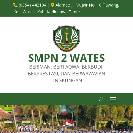
(0354) 442104
|
Alamat:
Jl. Mujair No. 10 Tawang,


Kec. Wates, Kab. Kediri Jawa Timur
SMPN 2 WATES
BERIMAN, BERTAQWA, BERBUDI,
BERPRESTASI, DAN BERWAWASAN
LINGKUNGAN