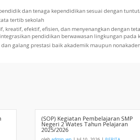
pendidik dan tenaga kependidikan sesuai dengan tuntut
a tertib sekolah
kreatif, efektif, efisien, dan menyenangkan dengan te
gintegrasikan pendidikan berwawasan lingkungan pada k
i dan galang prestasi baik akademik maupun nonakade
h
(SOP) Kegiatan Pembelajaran SMP
Negeri 2 Wates Tahun Pelajaran
2025/2026
oleh
admin_wp
|
Jul 10, 2026
|
BERITA