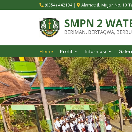
(0354) 442104
|
Alamat:
Jl. Mujair No. 10 


SMPN 2 WAT
BERIMAN, BERTAQWA, BERBU
Home
Profil
Informasi
Galer