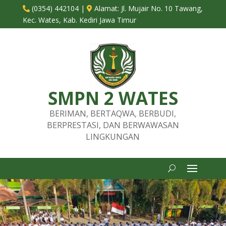
(0354) 442104
|
Alamat:
Jl. Mujair No. 10 Tawang,


Kec. Wates, Kab. Kediri Jawa Timur
SMPN 2 WATES
BERIMAN, BERTAQWA, BERBUDI,
BERPRESTASI, DAN BERWAWASAN
LINGKUNGAN