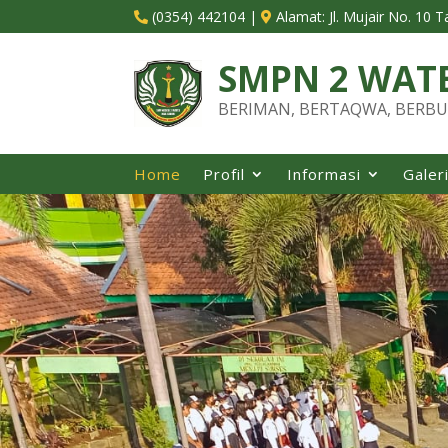
(0354) 442104
|
Alamat:
Jl. Mujair No. 10 


SMPN 2 WAT
BERIMAN, BERTAQWA, BERBU
Home
Profil
Informasi
Galer