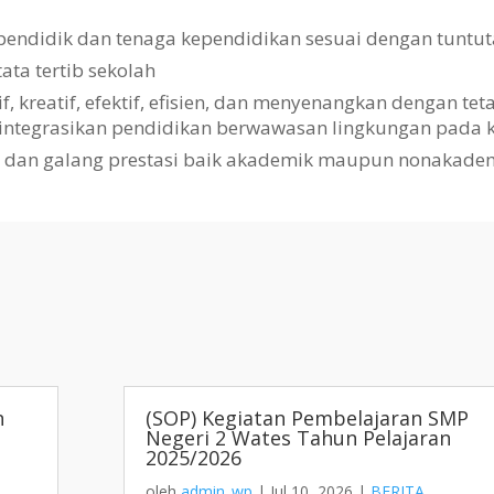
pendidik dan tenaga kependidikan sesuai dengan tuntut
a tertib sekolah
kreatif, efektif, efisien, dan menyenangkan dengan te
gintegrasikan pendidikan berwawasan lingkungan pada k
i dan galang prestasi baik akademik maupun nonakade
h
(SOP) Kegiatan Pembelajaran SMP
Negeri 2 Wates Tahun Pelajaran
2025/2026
oleh
admin_wp
|
Jul 10, 2026
|
BERITA