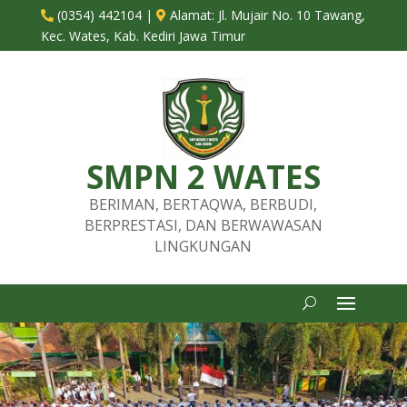
(0354) 442104
|
Alamat:
Jl. Mujair No. 10 Tawang,


Kec. Wates, Kab. Kediri Jawa Timur
SMPN 2 WATES
BERIMAN, BERTAQWA, BERBUDI,
BERPRESTASI, DAN BERWAWASAN
LINGKUNGAN