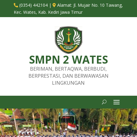
(0354) 442104
|
Alamat:
Jl. Mujair No. 10 Tawang,


Kec. Wates, Kab. Kediri Jawa Timur
SMPN 2 WATES
BERIMAN, BERTAQWA, BERBUDI,
BERPRESTASI, DAN BERWAWASAN
LINGKUNGAN