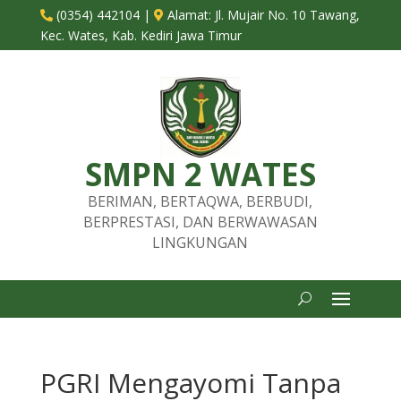
(0354) 442104
|
Alamat:
Jl. Mujair No. 10 Tawang,


Kec. Wates, Kab. Kediri Jawa Timur
SMPN 2 WATES
BERIMAN, BERTAQWA, BERBUDI,
BERPRESTASI, DAN BERWAWASAN
LINGKUNGAN
PGRI Mengayomi Tanpa