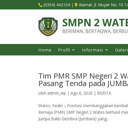
(0354) 442104
|
Alamat:
Jl. Mujair No. 10 


SMPN 2 WAT
BERIMAN, BERTAQWA, BERBU
Home
Profil
Informasi
Galer
Tim PMR SMP Negeri 2 Wa
Pasang Tenda pada JUMB
oleh
admin_wp
|
Agu 6, 2026
|
BERITA
Wates, Kediri – Prestasi membanggakan kembali
Remaja (PMR) SMP Negeri 2 Wates berhasil mer
Jumpa Bakti Gembira (Jumbara) yang...